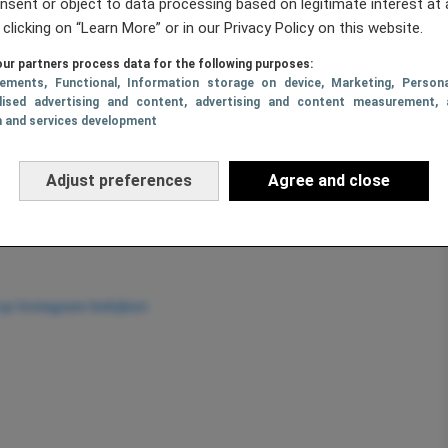
nsent or object to data processing based on legitimate interest at 
 clicking on “Learn More” or in our Privacy Policy on this website.
ur partners process data for the following purposes:
sements
, Functional
, Information storage on device
, Marketing
, Persona
lised advertising and content, advertising and content measurement, 
h and services development
Adjust preferences
Agree and close
 op Instagram bekijken