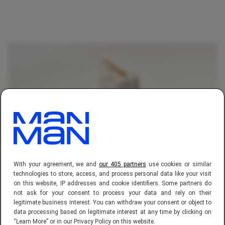
With your agreement, we and
our 405 partners
use cookies or similar
technologies to store, access, and process personal data like your visit
on this website, IP addresses and cookie identifiers. Some partners do
not ask for your consent to process your data and rely on their
legitimate business interest. You can withdraw your consent or object to
4. 2016 Nike Mag met
data processing based on legitimate interest at any time by clicking on
“Learn More” or in our Privacy Policy on this website.