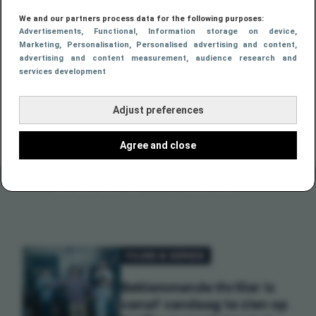
We and our partners process data for the following purposes:
Advertisements
, Functional
, Information storage on device
,
Marketing
, Personalisation
, Personalised advertising and content,
advertising and content measurement, audience research and
Louette Bogaers
services development
Alle artikelen van Louette Bogaers
Adjust preferences
Agree and close
LEES MEER
FILMS & SERIES
Beklemmende thriller is
vanaf vandaag te zien op