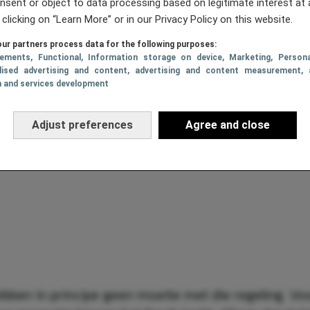
nsent or object to data processing based on legitimate interest at 
 clicking on “Learn More” or in our Privacy Policy on this website.
ur partners process data for the following purposes:
sements
, Functional
, Information storage on device
, Marketing
, Persona
lised advertising and content, advertising and content measurement, 
h and services development
Adjust preferences
Agree and close
bben in principe geen moeite met die regeling. Voo