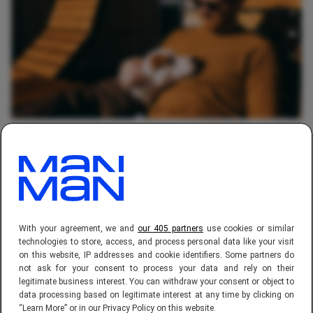
AFBEELDING: ISTOCK
Aantrekkelijk rendement
zonder dagelijks beheer?
Dit is de set-and-forget-
With your agreement, we and
our 405 partners
use cookies or similar
technologies to store, access, and process personal data like your visit
methode
on this website, IP addresses and cookie identifiers. Some partners do
not ask for your consent to process your data and rely on their
legitimate business interest. You can withdraw your consent or object to
Rik Blokland
data processing based on legitimate interest at any time by clicking on
“Learn More” or in our Privacy Policy on this website.