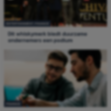
ENTERTAINMENT,
FINANCE
Dit whiskymerk biedt duurzame
ondernemers een podium
FINANCE