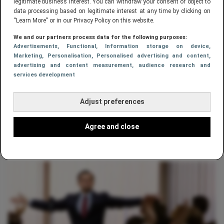
legitimate business interest. You can withdraw your consent or object to
data processing based on legitimate interest at any time by clicking on
“Learn More” or in our Privacy Policy on this website.
We and our partners process data for the following purposes:
Advertisements
, Functional
, Information storage on device
,
Marketing
, Personalisation
, Personalised advertising and content,
advertising and content measurement, audience research and
services development
Adjust preferences
FINANCE
5 hoofdkantoren waar jij zou willen
Agree and close
werken