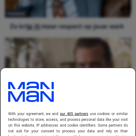
FINANCE
Zo krijg jij meer respect op jouw werk
FINANCE
Met deze punten ga jij beter je
With your agreement, we and
our 405 partners
use cookies or similar
technologies to store, access, and process personal data like your visit
sollicitatiegesprek in
on this website, IP addresses and cookie identifiers. Some partners do
not ask for your consent to process your data and rely on their