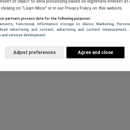
nsent or object to data processing based on legitimate interest at 
 clicking on “Learn More” or in our Privacy Policy on this website.
ur partners process data for the following purposes:
sements
, Functional
, Information storage on device
, Marketing
, Persona
lised advertising and content, advertising and content measurement, 
h and services development
Adjust preferences
Agree and close