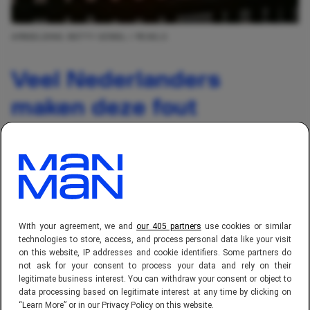
AFBEELDING: BETTY GÖBEL / PEXELS
Veel Nederlanders
maken deze fout
waardoor het in huis veel
warmer wordt
Maudi Stuur
8 aug 2026, 15:00
With your agreement, we and
our 405 partners
use cookies or similar
2 min. leestijd
technologies to store, access, and process personal data like your visit
on this website, IP addresses and cookie identifiers. Some partners do
not ask for your consent to process your data and rely on their
Zodra de temperaturen oplopen, doen veel
legitimate business interest. You can withdraw your consent or object to
Nederlanders automatisch hetzelfde: ramen
data processing based on legitimate interest at any time by clicking on
“Learn More” or in our Privacy Policy on this website.