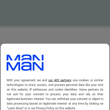
With your agreement, we and
our 405 partners
use cookies or similar
technologies to store, access, and process personal data like your visit
on this website, IP addresses and cookie identifiers. Some partners do
not ask for your consent to process your data and rely on their
legitimate business interest. You can withdraw your consent or object to
data processing based on legitimate interest at any time by clicking on
“Learn More” or in our Privacy Policy on this website.