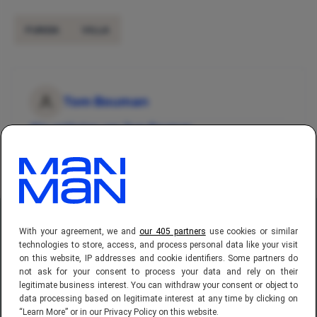
FUNDA
VILLA
Tom Bouman
Alle artikelen van Tom Bouman
LEES MEER
With your agreement, we and
our 405 partners
use cookies or similar
technologies to store, access, and process personal data like your visit
on this website, IP addresses and cookie identifiers. Some partners do
not ask for your consent to process your data and rely on their
legitimate business interest. You can withdraw your consent or object to
WONEN
data processing based on legitimate interest at any time by clicking on
“Learn More” or in our Privacy Policy on this website.