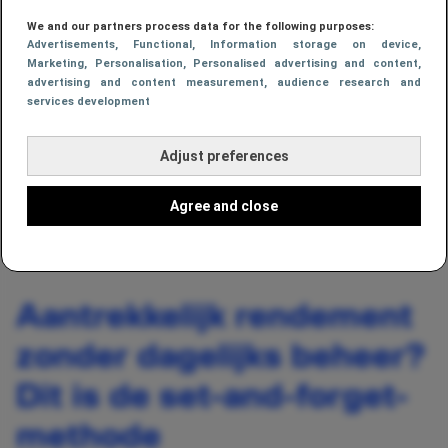
We and our partners process data for the following purposes:
Advertisements
, Functional
, Information storage on device
,
Marketing
, Personalisation
, Personalised advertising and content,
advertising and content measurement, audience research and
services development
Adjust preferences
Agree and close
AFBEELDING: ISTOCK
Aantrekkelijk rendement
zonder dagelijks beheer?
Dit is de set-and-forget-
methode