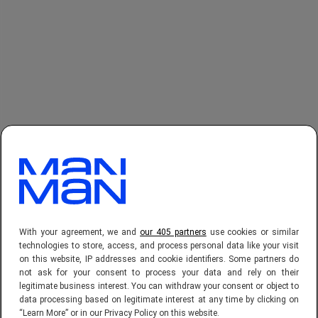
With your agreement, we and
our 405 partners
use cookies or similar
technologies to store, access, and process personal data like your visit
on this website, IP addresses and cookie identifiers. Some partners do
not ask for your consent to process your data and rely on their
legitimate business interest. You can withdraw your consent or object to
data processing based on legitimate interest at any time by clicking on
“Learn More” or in our Privacy Policy on this website.