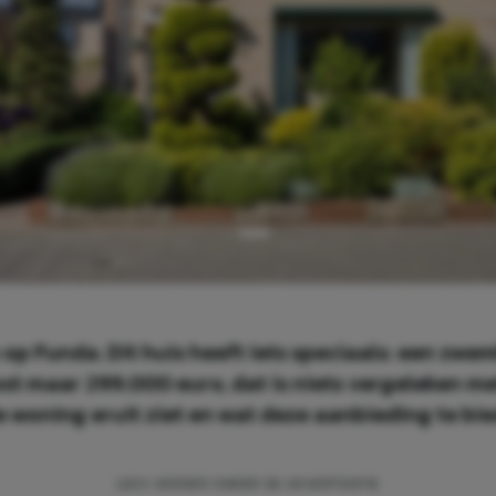
o op Funda. Dit huis heeft iets speciaals: een zwe
 kost maar 299.000 euro, dat is niets vergeleken 
 woning eruit ziet en wat deze aanbieding te bie