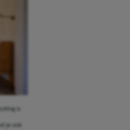
iting is
nd je ook