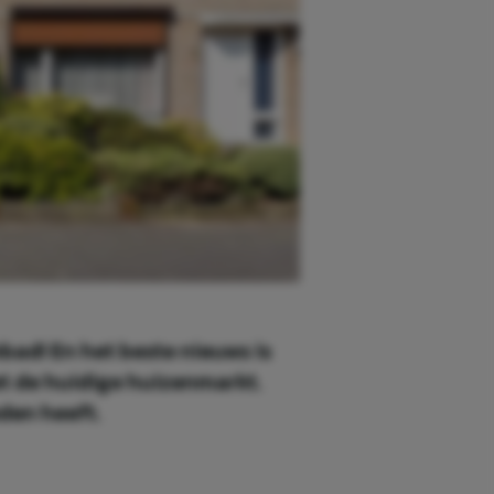
mbad! En het beste nieuws is
met de huidige huizenmarkt.
den heeft.