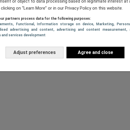
nsent or object to data processing based on legitimate interest at 
 clicking on “Learn More” or in our Privacy Policy on this website.
ur partners process data for the following purposes:
sements
, Functional
, Information storage on device
, Marketing
, Persona
lised advertising and content, advertising and content measurement, 
h and services development
Adjust preferences
Agree and close