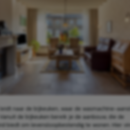
leidt naar de bijkeuken, waar de wasmachine-aanslu
 Vanuit de bijkeuken bereik je de aanbouw, die de
id biedt om levensloopbestendig te wonen. Hier vi