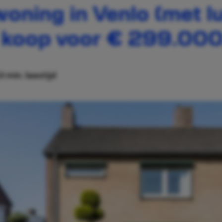
oning in Venlo (met l
 koop voor € 299.000
3 min. leestijd