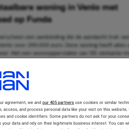
taalbare woning in Venlo met
ad op Funda
erscheen een aanbieding die de aandacht trok: ee
Venlo voor 299.000 euro. Deze woning heeft alles 
eer. Met een woonoppervlakte van 135 vierkante me
 231 vierkante meter en maar liefst vijf slaapkamers
die werkelijkheid wordt.
our agreement, we and
our 405 partners
use cookies or similar tech
e, access, and process personal data like your visit on this website, 
es and cookie identifiers. Some partners do not ask for your conse
 your data and rely on their legitimate business interest. You can 