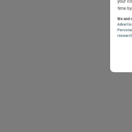
your co
time by
We and o
Adverti
Persona
researc