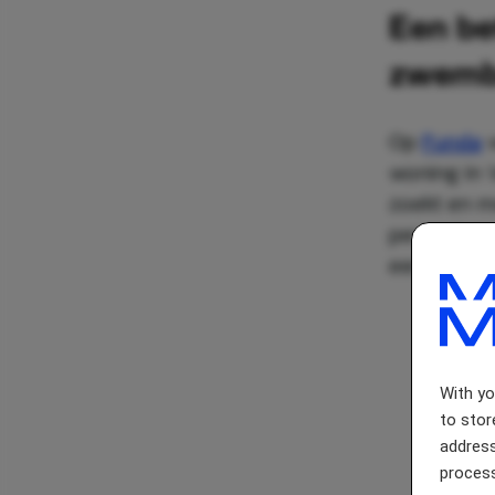
Een be
zwemb
Op
Funda
v
woning in 
zoekt en m
perceel van
een droom 
With y
to stor
address
process