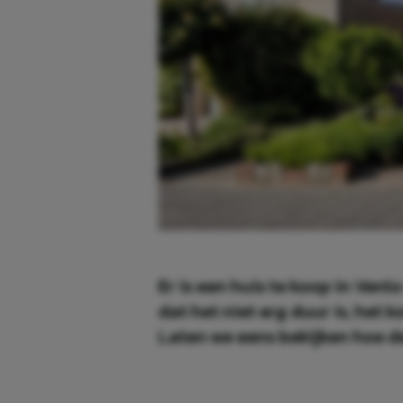
Er is een huis te koop in Venl
dat het niet erg duur is, het
Laten we eens bekijken hoe de