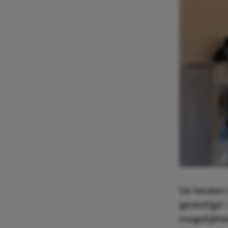
De keuken 
gevestigd.
mogelijkhe