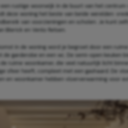
 een rustige woonwijk in de buurt van het centrum
iedt deze woning het beste van beide werelden: vred
dbereik van voorzieningen en scholen. Je kunt zelf
n Blerick en Venlo fietsen.
komst in de woning word je begroet door een ruime
t de garderobe en een wc. De semi-open keuken bi
 de ruime woonkamer, die veel natuurlijk licht binn
ige sfeer heeft, compleet met een gashaard. De vlo
ken en woonkamer hebben vloerverwarming voor ex