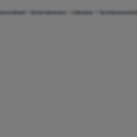
ezondheid
Entertainment
Lifestyle
Tech
Automotiv