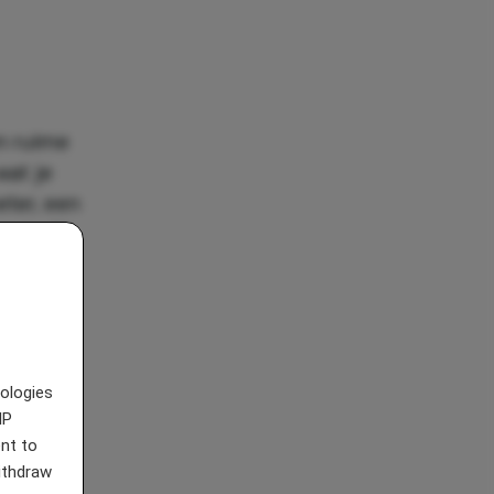
n ruime
wat je
ter, een
, is dit
nologies
IP
nt to
withdraw