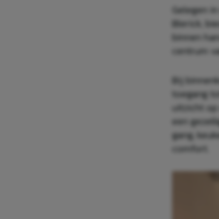
Gelegen in
Blerick, b
binnen han
centrum va
Bij binnen
toegang to
uitzicht op
een gezell
gang, keu
comfort.