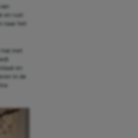
 van
e en rust
s naar het
 hal met
edt
enlaat en
eren in de
tra