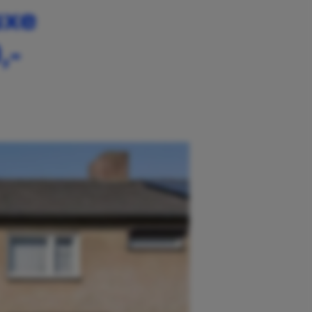
uxe
,-