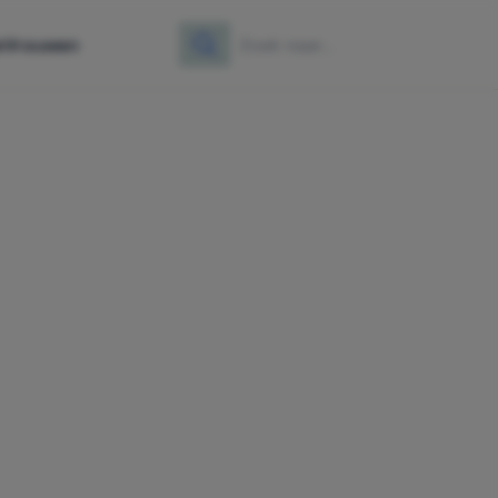
e
Vrouwen
Zoeken
Zoek naar: