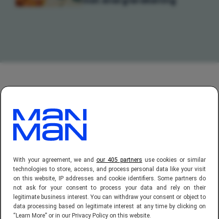
met energierekening
With your agreement, we and
our 405 partners
use cookies or similar
technologies to store, access, and process personal data like your visit
on this website, IP addresses and cookie identifiers. Some partners do
not ask for your consent to process your data and rely on their
legitimate business interest. You can withdraw your consent or object to
data processing based on legitimate interest at any time by clicking on
“Learn More” or in our Privacy Policy on this website.