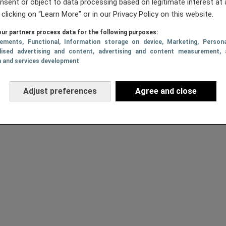
nsent or object to data processing based on legitimate interest at 
 clicking on “Learn More” or in our Privacy Policy on this website.
ur partners process data for the following purposes:
sements
, Functional
, Information storage on device
, Marketing
, Persona
lised advertising and content, advertising and content measurement, 
h and services development
Adjust preferences
Agree and close