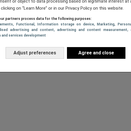
nsent or object to data processing based on legitimate interest at 
 clicking on “Learn More” or in our Privacy Policy on this website.
ur partners process data for the following purposes:
sements
, Functional
, Information storage on device
, Marketing
, Persona
lised advertising and content, advertising and content measurement, 
h and services development
Adjust preferences
Agree and close