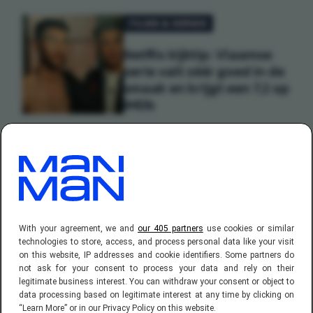
FILMS & SERIES
Netflix kijktip: Vlaamse
serie valt zéér goed in de
smaak en krijgt een 7,2 op
IMDb
FILMS & SERIES
Met 104 miljoen kijkers
was deze serie dé
Netflix-hit van 2026 tot
With your agreement, we and
our 405 partners
use cookies or similar
nu toe
technologies to store, access, and process personal data like your visit
on this website, IP addresses and cookie identifiers. Some partners do
not ask for your consent to process your data and rely on their
legitimate business interest. You can withdraw your consent or object to
VROUWEN
data processing based on legitimate interest at any time by clicking on
“Learn More” or in our Privacy Policy on this website.