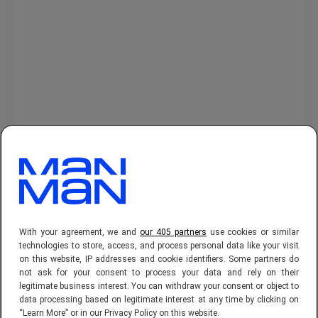
Een bericht gedeeld door Krum Djermanov (@cantimagineit)
op
30
With your agreement, we and
our 405 partners
use cookies or similar
technologies to store, access, and process personal data like your visit
on this website, IP addresses and cookie identifiers. Some partners do
not ask for your consent to process your data and rely on their
legitimate business interest. You can withdraw your consent or object to
data processing based on legitimate interest at any time by clicking on
“Learn More” or in our Privacy Policy on this website.