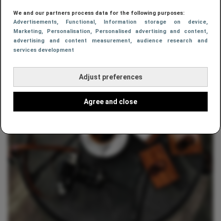
We and our partners process data for the following purposes:
Advertisements
, Functional
, Information storage on device
,
Marketing
, Personalisation
, Personalised advertising and content,
advertising and content measurement, audience research and
services development
Adjust preferences
Agree and close