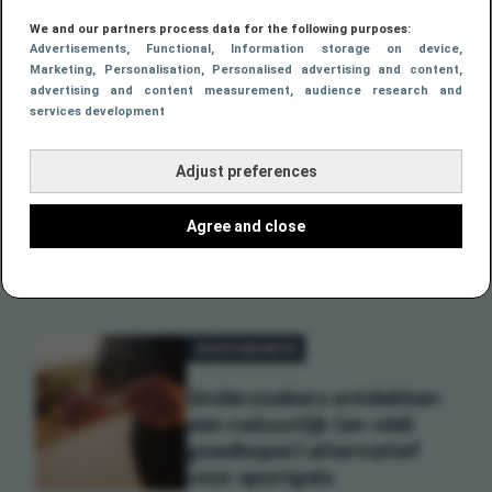
Wat gebeurt er eigenlijk
We and our partners process data for the following purposes:
met je online leven als
Advertisements
, Functional
, Information storage on device
,
Marketing
, Personalisation
, Personalised advertising and content,
je komt te overlijden?
advertising and content measurement, audience research and
services development
FITNESS
Adjust preferences
Sporten tijdens een
Agree and close
hittegolf? Dit gebeurt
er met je lichaam
GEZONDHEID
Onderzoekers ontdekken
een natuurlijk (en véél
goedkoper) alternatief
voor sportgels