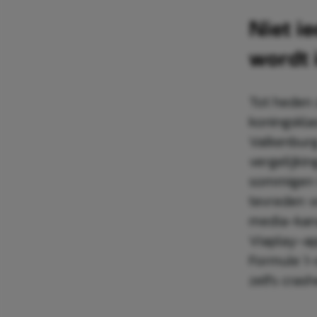
Niet i
wordt
Tot heden 
koningskl
Valkenburg
vergelijki
sommigen i
tevreden vo
media-kana
Viaplay-ap
Formule 1-
zelfs crash