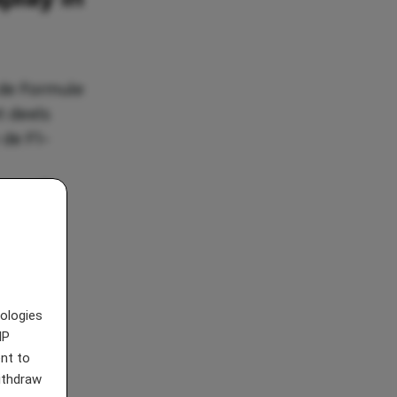
 de Formule
t deels
 de F1-
cesvolle
nologies
IP
nt to
withdraw