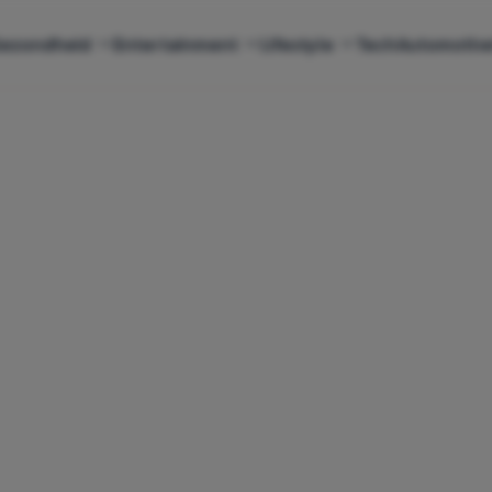
ezondheid
Entertainment
Lifestyle
Tech
Automotiv