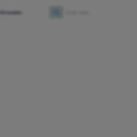
e
Vrouwen
Zoeken
Zoek naar: