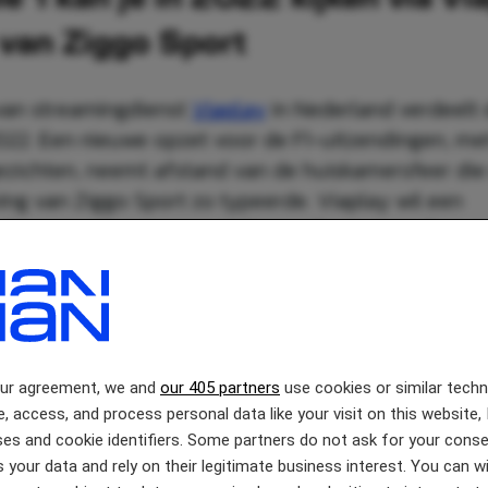
 van Ziggo Sport
van streamingdienst
Viaplay
in Nederland verdeelt
2022. Een nieuwe opzet voor de F1-uitzendingen, me
zichten, neemt afstand van de huiskamersfeer die
ing van Ziggo Sport zo typeerde. Viaplay wil een
elere en volwassenere regie waarborgen na de suc
an de uitzendrechten.
our agreement, we and
our 405 partners
use cookies or similar tech
e, access, and process personal data like your visit on this website, 
es and cookie identifiers. Some partners do not ask for your conse
 your data and rely on their legitimate business interest. You can 