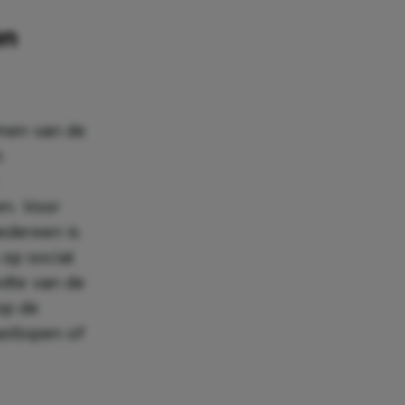
en
mmen van de
n
en. Voor
edereen is
 op social
edte van de
op de
astlopen of