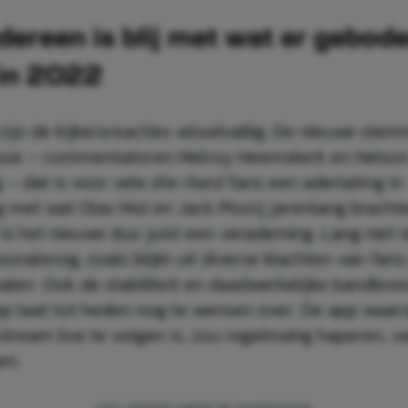
edereen is blij met wat er gebod
 in 2022
zijn de kijkersreacties wisselvallig. De nieuwe ste
asse – commentatoren Melroy Heemskerk en Nelso
 – dat is voor vele
die-hard
fans een aderlating in
ng met wat Olav Mol en Jack Plooij jarenlang bracht
s het nieuwe duo juist een verademing. Lang niet i
oralsnog, zoals blijkt uit diverse klachten van fans
len. Ook de stabiliteit en daadwerkelijke bandbre
p laat tot heden nog te wensen over. De app waar
stream live te volgen is, zou regelmatig haperen, v
en.