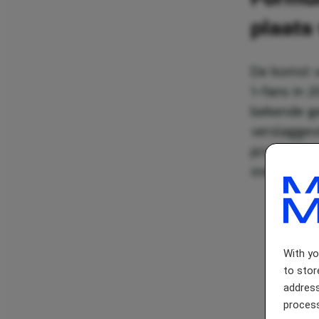
plaats
De komst 
1-fans in 
bekende ge
verslaggev
profession
overname v
With y
to stor
address
process