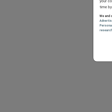
your co
time by
We and o
Adverti
Persona
researc