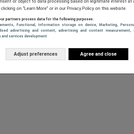
nsent or object to data processing based on legitimate interest at 
 clicking on “Learn More” or in our Privacy Policy on this website.
ur partners process data for the following purposes:
sements
, Functional
, Information storage on device
, Marketing
, Persona
lised advertising and content, advertising and content measurement, 
h and services development
Adjust preferences
Agree and close