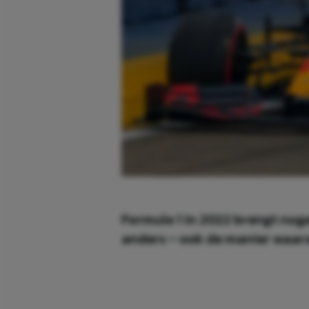
Formule 1 in 2022 brengt noga
anders – ook de manier waarop