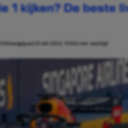
e 1 kijken? De beste 
0:50
Aangepast:
31 okt 2022, 11:03
3 min. leestijd