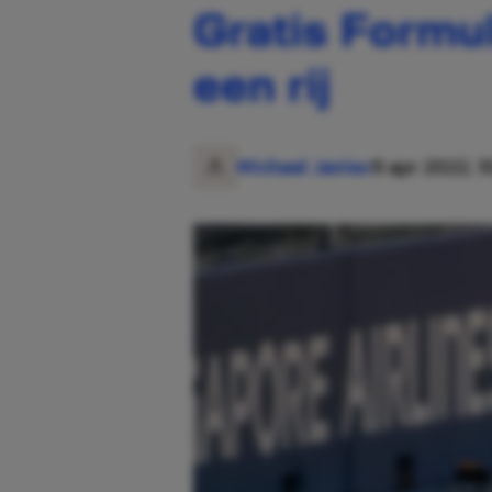
Gratis Formul
een rij
Michael Janiec
9 apr 2022, 1