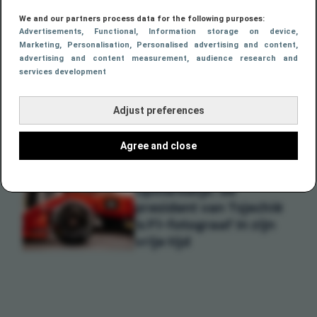
We and our partners process data for the following purposes:
FILMS & SERIES
Advertisements
, Functional
, Information storage on device
,
Marketing
, Personalisation
, Personalised advertising and content,
Eindelijk! Deze week
advertising and content measurement, audience research and
verschijnt het nieuwe
services development
seizoen van de FOMO-
show
Adjust preferences
Agree and close
ENTERTAINMENT
Opmerkelijk: de
president van Tsjechië
is F1-fotograaf in zijn
vrije tijd