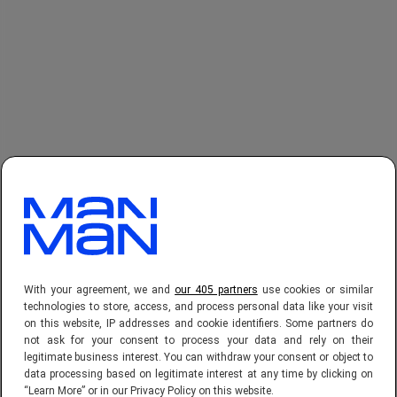
With your agreement, we and
our 405 partners
use cookies or similar
technologies to store, access, and process personal data like your visit
on this website, IP addresses and cookie identifiers. Some partners do
not ask for your consent to process your data and rely on their
legitimate business interest. You can withdraw your consent or object to
data processing based on legitimate interest at any time by clicking on
“Learn More” or in our Privacy Policy on this website.