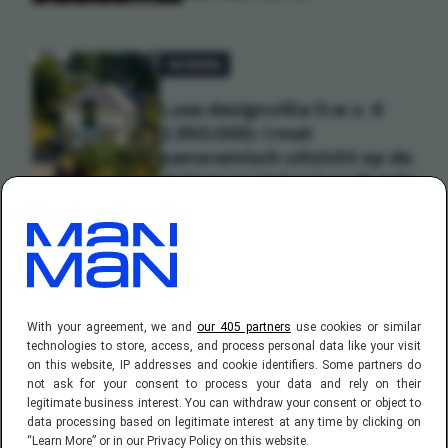
WONEN
Luxe designvilla (t.w.v. €
2.350.000,-) met
panoramisch uitzicht op de
duinen nu te koop op Funda
WONEN
Gigantische James Bond-
achtige villa in Florida
With your agreement, we and
our 405 partners
use cookies or similar
staat te koop voor $ 85
technologies to store, access, and process personal data like your visit
miljoen
on this website, IP addresses and cookie identifiers. Some partners do
not ask for your consent to process your data and rely on their
legitimate business interest. You can withdraw your consent or object to
data processing based on legitimate interest at any time by clicking on
“Learn More” or in our Privacy Policy on this website.