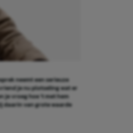
gesprek neemt een serieuze
vriend je nu plotseling wat er
en je vroeg hoe 't met hem
jij daarin van grote waarde