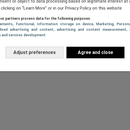
nsent or object to data processing based on legitimate interest at 
 clicking on “Learn More” or in our Privacy Policy on this website.
ur partners process data for the following purposes:
sements
, Functional
, Information storage on device
, Marketing
, Persona
lised advertising and content, advertising and content measurement, 
h and services development
Adjust preferences
Agree and close