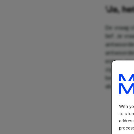
‘Ja, h
De vraag o
lief. Je vr
antwoorden
antwoorden
ergens mee
zijn. Toch 
bewijzen d
absoluut ni
With y
to stor
address
process