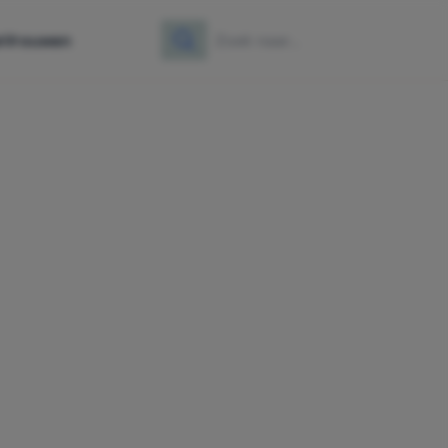
e
Vrouwen
Zoeken
Zoek naar: