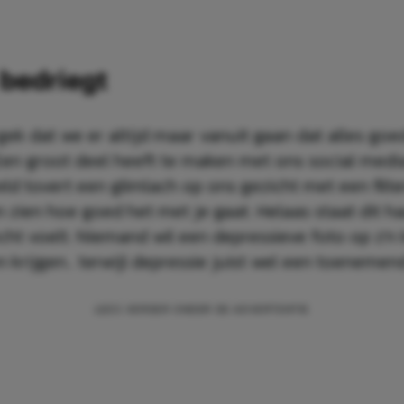
 bedriegt
 gek dat we er altijd maar vanuit gaan dat alles go
Een groot deel heeft te maken met ons social medi
ld tovert een glimlach op ons gezicht met een filte
n zien hoe goed het met je gaat. Helaas staat dit h
echt voelt. Niemand wil een depressieve foto op z’n
n krijgen.. terwijl depressie juist wel een toenemend