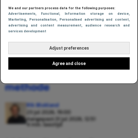
We and our partners process data for the following purposes:
Advertisements
, Functional
, Information storage on device
,
Marketing
, Personalisation
, Personalised advertising and content,
advertising and content measurement, audience research and
AFBEELDING: ISTOCK
services development
Aantrekkelijk rendement
Adjust preferences
zonder dagelijks beheer?
Agree and close
Dit is de set-and-forget-
methode
Rik Blokland
23 jul 2026, 19:00
Aangepast:
31 jul 2026, 12:51
4 min. leestijd