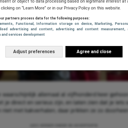
nsent or object to data processing based on legitimate interest at 
 clicking on “Learn More” or in our Privacy Policy on this website.
ur partners process data for the following purposes:
sements
, Functional
, Information storage on device
, Marketing
, Persona
lised advertising and content, advertising and content measurement, 
h and services development
Adjust preferences
Agree and close
 waarschijnlijk allemaal al vijfhonderd keer gehoor
 je direct en serieus zijn, en laten zien dat je iets
 niet met kakverhalen, daar prikken ze zo doorheen