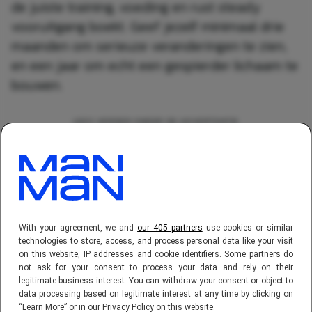
de juiste training, voeding en rust steady
vooruitgang boekt. Geef jezelf minimaal drie
maanden om serieuze veranderingen te zien,
en een jaar om echt een gespierder lichaam te
bouwen.
With your agreement, we and
our 405 partners
use cookies or similar
technologies to store, access, and process personal data like your visit
on this website, IP addresses and cookie identifiers. Some partners do
not ask for your consent to process your data and rely on their
legitimate business interest. You can withdraw your consent or object to
data processing based on legitimate interest at any time by clicking on
“Learn More” or in our Privacy Policy on this website.