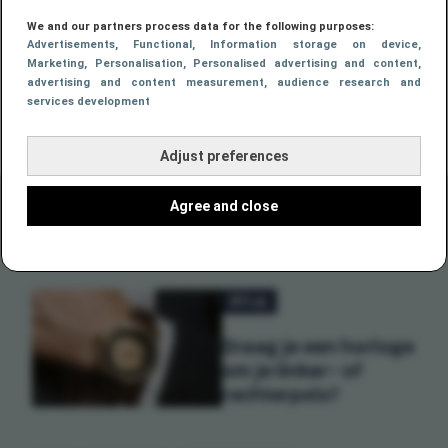
We and our partners process data for the following purposes:
Joris van Velzen
Advertisements
, Functional
, Information storage on device
,
Marketing
, Personalisation
, Personalised advertising and content,
Alle artikelen van Joris van Velzen
advertising and content measurement, audience research and
services development
Adjust preferences
LEES MEER
Agree and close
STIJL
Draag je een horloge
om je linker- of
rechterpols?