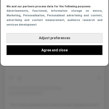
We and our partners process data for the following purposes:
Advertisements
, Functional
, Information storage on device
,
Marketing
, Personalisation
, Personalised advertising and content,
advertising and content measurement, audience research and
services development
Adjust preferences
Dit bericht op Instagram bekijken
Agree and close
Een bericht gedeeld door Aafke Romeijn (@aafkeromeijn)