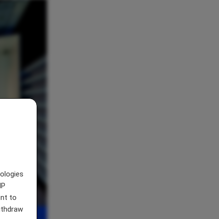
nologies
IP
nt to
withdraw