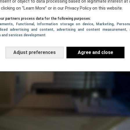
nsent or object to data processing based on legitimate interest at 
 clicking on “Learn More” or in our Privacy Policy on this website.
ur partners process data for the following purposes:
sements
, Functional
, Information storage on device
, Marketing
, Persona
lised advertising and content, advertising and content measurement, 
h and services development
Adjust preferences
Agree and close