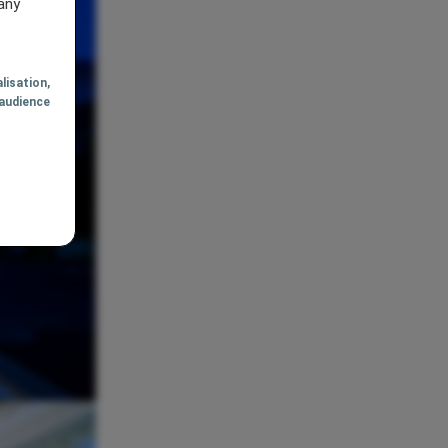
any
lisation
,
audience