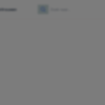
e
Vrouwen
Zoeken
Zoek naar: