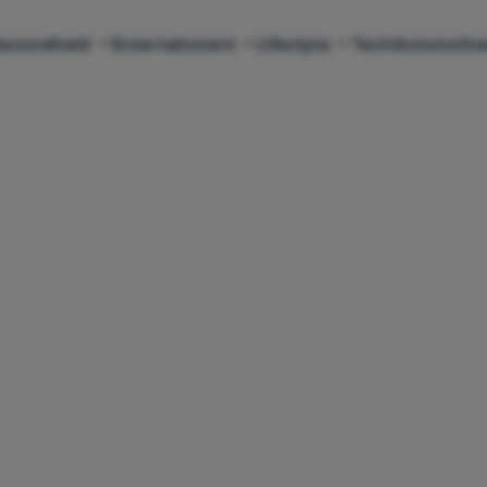
ezondheid
Entertainment
Lifestyle
Tech
Automotiv