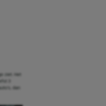
e ziet. Het
efst 3
uto’s, dan