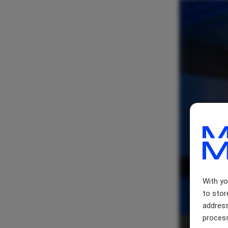
With y
to stor
address
process