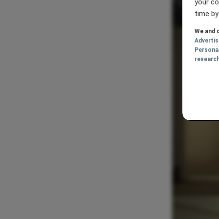
your co
time by
We and o
Adverti
Persona
researc