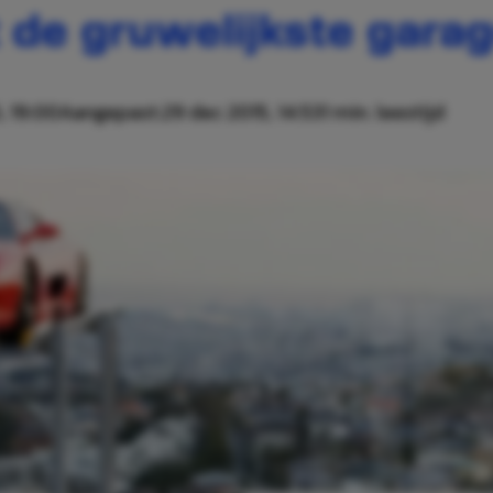
t de gruwelijkste garag
, 19:00
Aangepast:
29 dec 2015, 14:53
1 min. leestijd