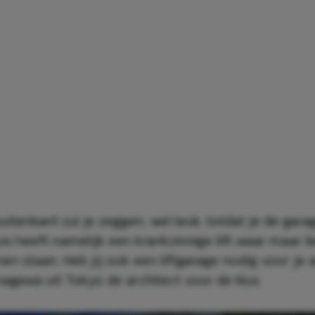
itenkant zul je zeggen, wel leuk, totdat je de garag
s heeft namelijk een krankzinnige lift waar maar li
en staan. Heb jij ook een liftgarage nodig voor je a
nagawa uit Tokyo de architect voor de klus.