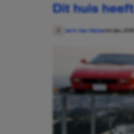
Dit huis heef
Joris Van Velzen
24 dec 2015