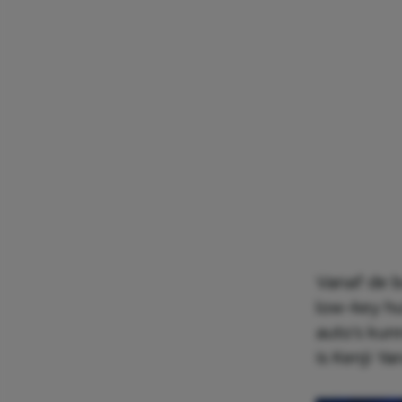
Vanaf de bu
low-key hui
auto’s kunn
is Kenji Ya