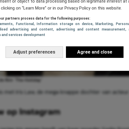
nsent or object to data processing based on legitimate interest at 
 clicking on “Learn More” or in our Privacy Policy on this website.
ur partners process data for the following purposes:
sements
, Functional
, Information storage on device
, Marketing
, Persona
lised advertising and content, advertising and content measurement, 
h and services development
Adjust preferences
Agree and close
e film ‘The Holiday’
s met Iris Law, de mega knappe dochter van acteur
aw op Instagram