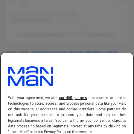
Een bericht gedeeld door I S I D O R A (@isidorapjv)
Lees ook:
Toptennisster Paula Badosa hint
naar eigen zwemkledinglijn met oogstrelende
foto in bikini
With your agreement, we and
our 405 partners
use cookies or similar
ARTIKEL DELEN
technologies to store, access, and process personal data like your visit
on this website, IP addresses and cookie identifiers. Some partners do
not ask for your consent to process your data and rely on their
Voeg ons toe als voorkeursbron
legitimate business interest. You can withdraw your consent or object to
data processing based on legitimate interest at any time by clicking on
“Learn More” or in our Privacy Policy on this website.