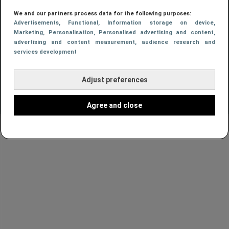
Urška Žigart is de
We and our partners process data for the following purposes:
fietsende verloofde van
Advertisements
, Functional
, Information storage on device
,
wielerkoning Tadej
Marketing
, Personalisation
, Personalised advertising and content,
advertising and content measurement, audience research and
Pogačar
services development
Adjust preferences
Agree and close