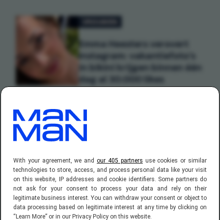
VROUWEN
Emma Heesters verovert
Instagram: vakantiefoto's
in bikini krijgen binnen één
dag al 30.000 likes
VROUWEN
Foto's: Geraldine Kemper
trekt de aandacht met
zéér gewaagde beelden op
With your agreement, we and
our 405 partners
use cookies or similar
de tennisbaan
technologies to store, access, and process personal data like your visit
on this website, IP addresses and cookie identifiers. Some partners do
not ask for your consent to process your data and rely on their
legitimate business interest. You can withdraw your consent or object to
data processing based on legitimate interest at any time by clicking on
VROUWEN
“Learn More” or in our Privacy Policy on this website.