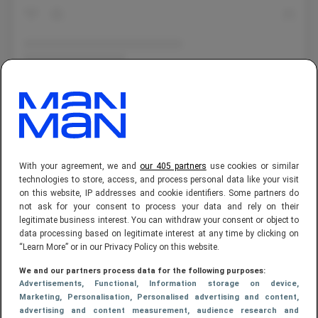
Een bericht gedeeld door Josje Huisman (@josjecoos)
With your agreement, we and
our 405 partners
use cookies or similar
technologies to store, access, and process personal data like your visit
on this website, IP addresses and cookie identifiers. Some partners do
not ask for your consent to process your data and rely on their
legitimate business interest. You can withdraw your consent or object to
data processing based on legitimate interest at any time by clicking on
“Learn More” or in our Privacy Policy on this website.
We and our partners process data for the following purposes:
Advertisements
, Functional
, Information storage on device
,
Marketing
, Personalisation
, Personalised advertising and content,
advertising and content measurement, audience research and
Dit bericht op Instagram bekijken