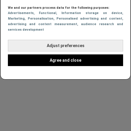
belandde eind juli op het platform en weet
We and our partners process data for the following purposes:
kijkers direct diep te raken. Geen wonder,
Advertisements
, Functional
, Information storage on device
,
want dit is een van de zwaarste
Marketing
, Personalisation
, Personalised advertising and content,
advertising and content measurement, audience research and
terreuraanslagen ooit gepleegd op Brits
services development
grondgebied.
Adjust preferences
Agree and close