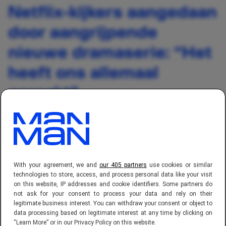
Netflix-kijkers aangedaan
door aangrijpende
nieuwe dramaserie: “Het
heeft ons allemaal
geraakt”
Basten Gerbrands
9 aug 2026, 19:00
3 min. leestijd
With your agreement, we and
our 405 partners
use cookies or similar
Netflix heeft er een indrukwekkend stuk
technologies to store, access, and process personal data like your visit
on this website, IP addresses and cookie identifiers. Some partners do
televisie bij. 'The Bombing of Pan Am 103'
not ask for your consent to process your data and rely on their
(2026) vertelt het verhaal van de aanslag op
legitimate business interest. You can withdraw your consent or object to
data processing based on legitimate interest at any time by clicking on
Pan Am-vlucht 103. De zesdelige serie
“Learn More” or in our Privacy Policy on this website.