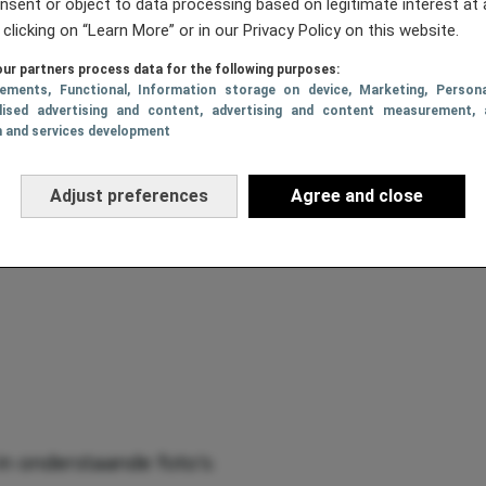
nsent or object to data processing based on legitimate interest at 
 clicking on “Learn More” or in our Privacy Policy on this website.
ur partners process data for the following purposes:
sements
, Functional
, Information storage on device
, Marketing
, Persona
lised advertising and content, advertising and content measurement, 
h and services development
Adjust preferences
Agree and close
in onderstaande foto’s: