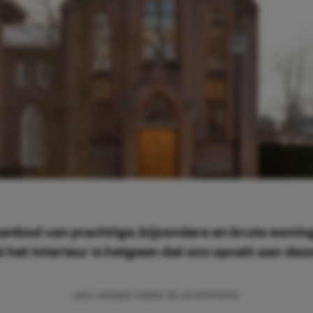
aanbod van prachtige, bijzondere en brute wonin
 het interieur is hetgeen dat ons opvalt aan deze