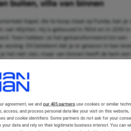
n buiten, villa van binnen
entale Kapel, die te koop staat op Funda, kan je 
m van Wijchen. Hij is gebouwd in 1904 en in 2010 is
erd. Toen hebben ze het getransformeerd tot een
e woning. Dit betekent dat je er gewoon in kan lev
 je het niet zien, maar van binnen heeft de kerk e
 het tot een ware droomvilla maakt. Het prijskaartj
angt is ruim 1 miljoen euro, maar dan krijg je ook w
our agreement, we and
our 405 partners
use cookies or similar tech
e, access, and process personal data like your visit on this website, 
es and cookie identifiers. Some partners do not ask for your conse
 your data and rely on their legitimate business interest. You can 