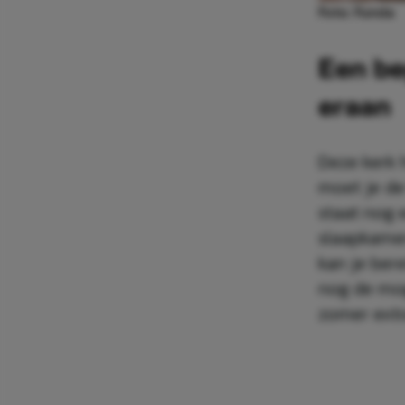
Foto: Funda
Een be
eraan
Deze kerk 
moet je de
staat nog 
slaapkamer
kan je bere
nog de mog
zomer extra