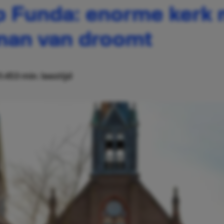
p Funda: enorme kerk m
man van droomt
1:45
3 min. leestijd