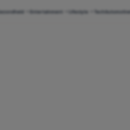
ezondheid
Entertainment
Lifestyle
Tech
Automotiv