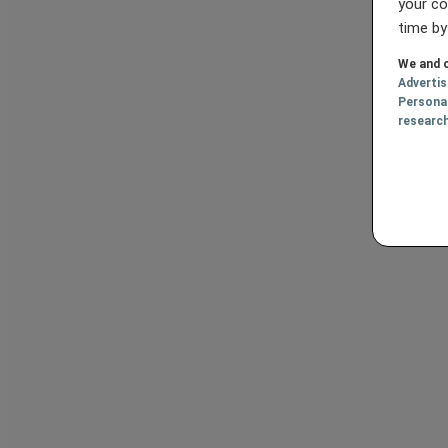
your co
time by
We and o
Adverti
Persona
researc