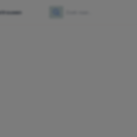
e
Vrouwen
Zoeken
Zoek naar: