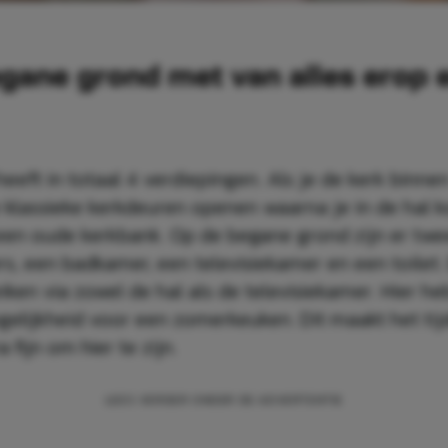
gane grond met van alles erop 
heeft in totaal 4 verdiepingen. Als je de kerk binne
 klassieke kerkdeuren openen waarna je in de hal k
een oude kerkbank. Op de begane grond zijn er twe
s, een badkamer, een televisiekamer en een toilet.
iken via zowel de hal als de televisiekamer. Hier he
elijkheid voor een zomerkeuken. Dit maakt het tij
 fijn om hier te zijn.