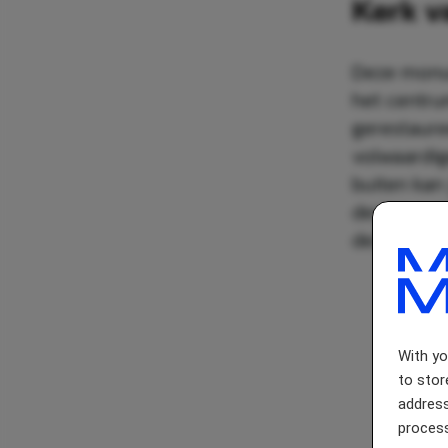
Kerk va
Deze monum
het centru
gerestaure
volwaardig
buiten kan
design wat
deze kerk h
With y
to stor
address
process