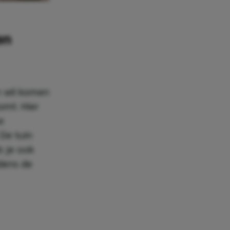
en
n wil komen
omt. Hier
e
 De tuin
b je ook
dens de