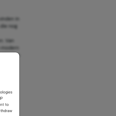
vinden in
 die nog
en. Van
en modern
e dat aan
el wat.
nologies
IP
nt to
withdraw