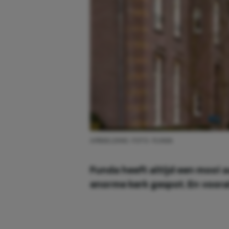
AFBEELDING: FOTO: FUNDA
Funda heeft altijd een mooi 
enorme kerk gespot. En vooral