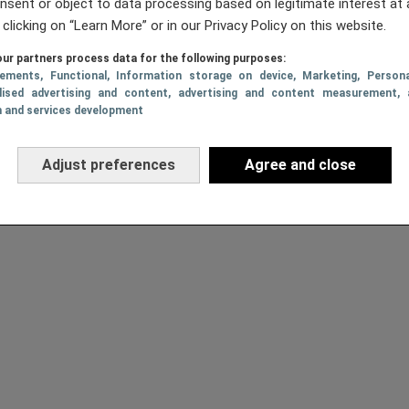
nsent or object to data processing based on legitimate interest at 
 clicking on “Learn More” or in our Privacy Policy on this website.
ur partners process data for the following purposes:
sements
, Functional
, Information storage on device
, Marketing
, Persona
lised advertising and content, advertising and content measurement, 
h and services development
Adjust preferences
Agree and close