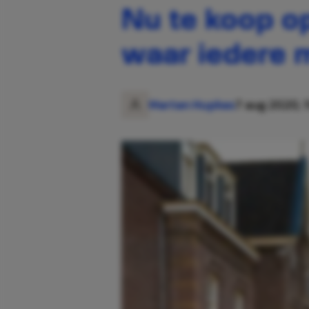
Nu te koop o
waar iedere 
Merten Hupkes
7 aug 2020, 1