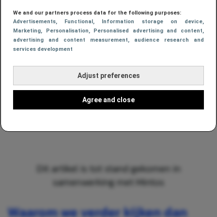
We and our partners process data for the following purposes:
Advertisements
, Functional
, Information storage on device
,
Marketing
, Personalisation
, Personalised advertising and content,
advertising and content measurement, audience research and
services development
Adjust preferences
Agree and close
Dit artikel is tot stand gekomen in
samenwerking met Mintos
Waarom we verder kijken dan