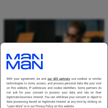
With your agreement, we and
our 405 partners
use cookies or similar
AFBEELDING: ISTOCK
technologies to store, access, and process personal data like your visit
on this website, IP addresses and cookie identifiers. Some partners do
Aantrekkelijk rendement
not ask for your consent to process your data and rely on their
legitimate business interest. You can withdraw your consent or object to
zonder dagelijks beheer?
data processing based on legitimate interest at any time by clicking on
“Learn More” or in our Privacy Policy on this website.