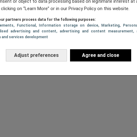
 ineens hele triviale dingen over jou herinnert, voo
nsent or object to data processing based on legitimate interest at 
waar jij je oog stiekem ook op hebt laten vallen.
 clicking on “Learn More” or in our Privacy Policy on this website.
ur partners process data for the following purposes:
sements
, Functional
, Information storage on device
, Marketing
, Persona
lised advertising and content, advertising and content measurement, 
h and services development
Adjust preferences
Agree and close