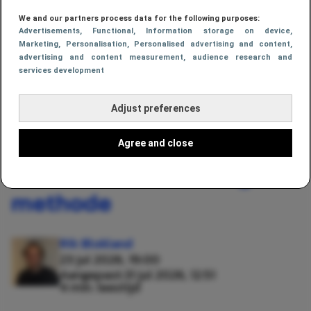
We and our partners process data for the following purposes:
Advertisements
, Functional
, Information storage on device
,
Marketing
, Personalisation
, Personalised advertising and content,
advertising and content measurement, audience research and
services development
AFBEELDING: ISTOCK
Adjust preferences
Aantrekkelijk rendement
zonder dagelijks beheer?
Agree and close
Dit is de set-and-forget-
methode
Rik Blokland
23 jul 2026, 19:00
Aangepast:
31 jul 2026, 12:51
4 min. leestijd