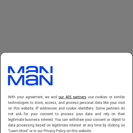
With your agreement, we and
our 405 partners
use cookies or similar
technologies to store, access, and process personal data like your visit
on this website, IP addresses and cookie identifiers. Some partners do
not ask for your consent to process your data and rely on their
legitimate business interest. You can withdraw your consent or object to
data processing based on legitimate interest at any time by clicking on
“Learn More” or in our Privacy Policy on this website.