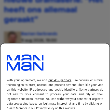
heeft ons allemaal
geraakt”
Basten Gerbrands
9 aug 2026, 19:00
3 min. leestijd
Netflix heeft er een indrukwekkend stuk
televisie bij. 'The Bombing of Pan Am 103'
(2026) vertelt het verhaal van de aanslag op
Pan Am-vlucht 103. De zesdelige serie
With your agreement, we and
our 405 partners
use cookies or similar
technologies to store, access, and process personal data like your visit
belandde eind juli op het platform en weet
on this website, IP addresses and cookie identifiers. Some partners do
kijkers direct diep te raken. Geen wonder,
not ask for your consent to process your data and rely on their
legitimate business interest. You can withdraw your consent or object to
want dit is een van de zwaarste
data processing based on legitimate interest at any time by clicking on
terreuraanslagen ooit gepleegd op Brits
“Learn More” or in our Privacy Policy on this website.