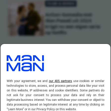
FILMS & SERIES
Action-komedie met
Glen Powell uit 2024
krijgt nu een eigen serie
op Netflix
FILMS & SERIES
Netflix kijktip: Vlaamse
serie valt zéér goed in de
smaak en krijgt een 7,2 op
IMDb
With your agreement, we and
our 405 partners
use cookies or similar
technologies to store, access, and process personal data like your visit
on this website, IP addresses and cookie identifiers. Some partners do
not ask for your consent to process your data and rely on their
FILMS & SERIES
legitimate business interest. You can withdraw your consent or object to
data processing based on legitimate interest at any time by clicking on
Met 104 miljoen kijkers
“Learn More” or in our Privacy Policy on this website.