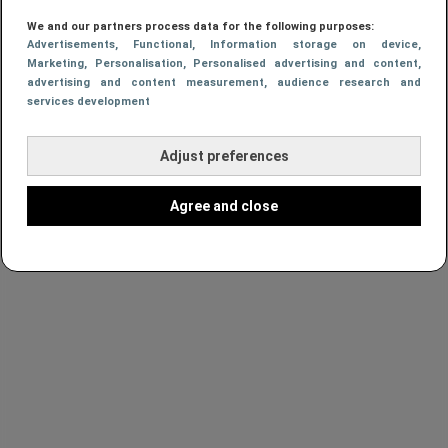
iPhone te laten afkoelen en schade te
We and our partners process data for the following purposes:
Advertisements
, Functional
, Information storage on device
,
voorkomen.
Marketing
, Personalisation
, Personalised advertising and content,
advertising and content measurement, audience research and
services development
Adjust preferences
Agree and close