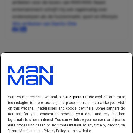
artikelen voor de lezers van MAN MAN. Naast
entertainment schrijft hij ook regelmatig over
onderwerpen als de huizenmarkt, sport en lifestyle.
Alle artikelen van Danilo Otte
LEES MEER
VROUWEN
With your agreement, we and
our 405 partners
use cookies or similar
technologies to store, access, and process personal data like your visit
Voetbalster van FC
on this website, IP addresses and cookie identifiers. Some partners do
Groningen maakt tongen
not ask for your consent to process your data and rely on their
legitimate business interest. You can withdraw your consent or object to
los met voetbalskills én
data processing based on legitimate interest at any time by clicking on
verbluffende looks
“Learn More” or in our Privacy Policy on this website.