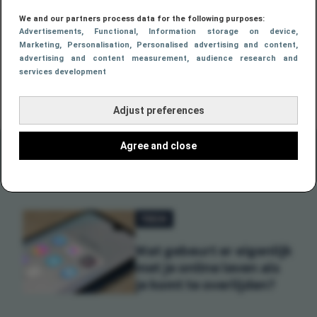
entertainment schrijft hij ook regelmatig over
We and our partners process data for the following purposes:
onderwerpen als de huizenmarkt, sport en lifestyle.
Advertisements
, Functional
, Information storage on device
,
Alle artikelen van Danilo Otte
Marketing
, Personalisation
, Personalised advertising and content,
advertising and content measurement, audience research and
services development
Adjust preferences
LEES MEER
Agree and close
TECH
Wat gebeurt er eigenlijk
met je online leven als
je komt te overlijden?