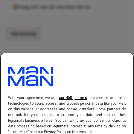
Voeg ons toe als voorkeursbron
INSTAGRAM
Danilo Otte
Sinds 2024 werkt Danilo Otte als redacteur bij MAN
MAN, nadat hij zijn opleiding 'Media en Redactie'
heeft afgerond. Binnen de redactie richt hij zich
vooral op entertainmentcontent, met een speciale
With your agreement, we and
our 405 partners
use cookies or similar
focus op films en series. Als liefhebber van cinema
technologies to store, access, and process personal data like your visit
on this website, IP addresses and cookie identifiers. Some partners do
en streamingplatforms volgt hij de nieuwste
not ask for your consent to process your data and rely on their
releases, trends en opvallende producties op de
legitimate business interest. You can withdraw your consent or object to
voet. Die kennis vertaalt hij naar toegankelijke
data processing based on legitimate interest at any time by clicking on
artikelen voor de lezers van MAN MAN. Naast
“Learn More” or in our Privacy Policy on this website.