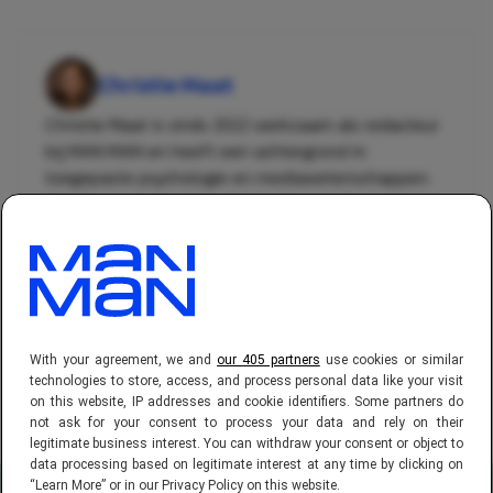
Christie Maat
Christie Maat is sinds 2022 werkzaam als redacteur
bij MAN MAN en heeft een achtergrond in
toegepaste psychologie en mediawetenschappen.
Hierdoor is ze goed op de hoogte van de nieuwste
ontwikkelingen op het gebied van (nieuwe) media,
maar brengt ze onze mannen ook graag op de
hoogte van de vrouwenblik op het gebied van
liefde en relaties
Alle artikelen van Christie Maat
With your agreement, we and
our 405 partners
use cookies or similar
technologies to store, access, and process personal data like your visit
on this website, IP addresses and cookie identifiers. Some partners do
not ask for your consent to process your data and rely on their
legitimate business interest. You can withdraw your consent or object to
LEES MEER
data processing based on legitimate interest at any time by clicking on
“Learn More” or in our Privacy Policy on this website.