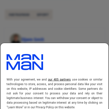
INSTAGRAM
SPORT
Djem Smit
Als student journalistiek zet Djem zich in voor het
schrijven van interessante en relevante verhalen.
Met een brede interesse in sport, muziek en
technologie voelt hij zich bij MAN MAN als een vis in
het water. Of het nu gaat om sportprestaties of
nieuwe muziek, hij duikt er als beginnend journalist
With your agreement, we and
our 405 partners
use cookies or similar
vol overgave in om lezers te informeren en te
technologies to store, access, and process personal data like your visit
inspireren.
on this website, IP addresses and cookie identifiers. Some partners do
not ask for your consent to process your data and rely on their
Alle artikelen van Djem Smit
legitimate business interest. You can withdraw your consent or object to
data processing based on legitimate interest at any time by clicking on
“Learn More” or in our Privacy Policy on this website.