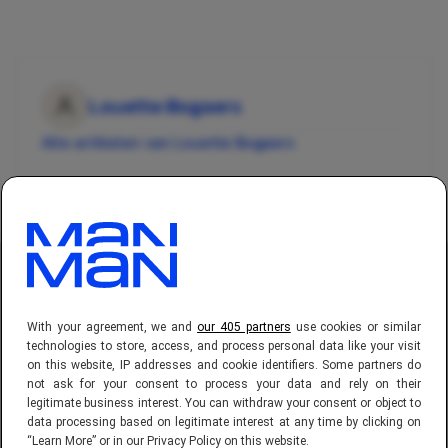
Louette Bogaers
Alle artikelen van Louette Bogaers
LEES MEER
With your agreement, we and
our 405 partners
use cookies or similar
technologies to store, access, and process personal data like your visit
on this website, IP addresses and cookie identifiers. Some partners do
FILMS & SERIES
not ask for your consent to process your data and rely on their
legitimate business interest. You can withdraw your consent or object to
Netflix kijktip: Vlaamse
data processing based on legitimate interest at any time by clicking on
serie valt zéér goed in de
“Learn More” or in our Privacy Policy on this website.